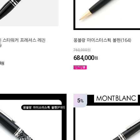
펜 스타워커 프레셔스 레진
몽블랑 마이스터스튁 볼펜(164)
9
760,000원
684,000
원
0
원
5
%