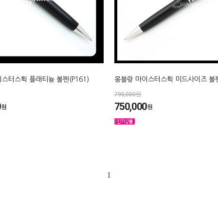
스터스튁 플래티늄 볼펜(P161)
몽블랑 마이스터스튁 미드사이즈 볼
790,000원
0
750,000
원
원
1