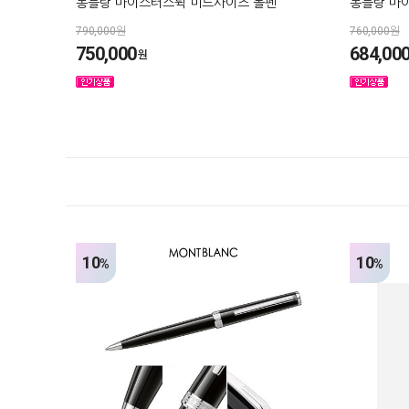
몽블랑 마이스터스튁 미드사이즈 볼펜
몽블랑 마이
790,000원
760,000원
750,000
684,00
원
10
10
%
%