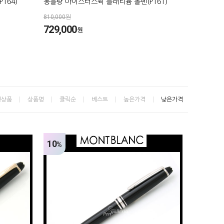
164)
몽블랑 마이스터스튁 플래티늄 볼펜(P161)
810,000원
729,000
원
신상품
상품명
클릭순
베스트
높은가격
낮은가격
10
%