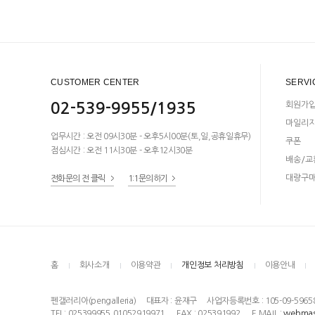
CUSTOMER CENTER
SERVI
02-539-9955/1935
회원가
마일리
업무시간 : 오전 09시30분 - 오후5시00분(토,일,공휴일휴무)
쿠폰
점심시간 : 오전 11시30분 - 오후12시30분
배송/교
대량구
전화문의 전 클릭
1:1문의하기
홈
회사소개
이용약관
개인정보 처리방침
이용안내
펜갤러리아(pengalleria)
대표자 : 윤재구
사업자등록번호 : 105-09-5965
TEL: 025399955,01052919971
FAX : 025391992
E MAIL :
webmas