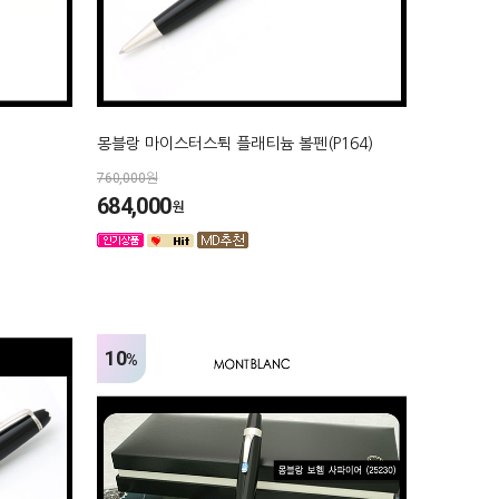
몽블랑 마이스터스튁 플래티늄 볼펜(P164)
760,000원
684,000
원
10
%