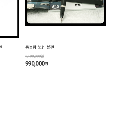
펜
몽블랑 보헴 볼펜
1,100,000원
990,000
원