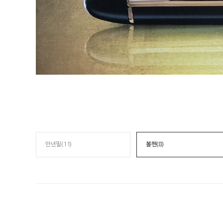
만년필(11)
볼펜(8)