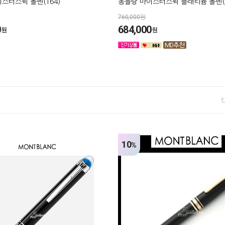
스터스튁 볼펜(164)
몽블랑 마이스터스튁 플래티늄 볼펜(P
760,000원
0
684,000
원
원
10
%