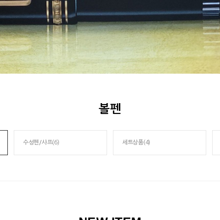
볼펜
수성펜/샤프(6)
세트상품(4)