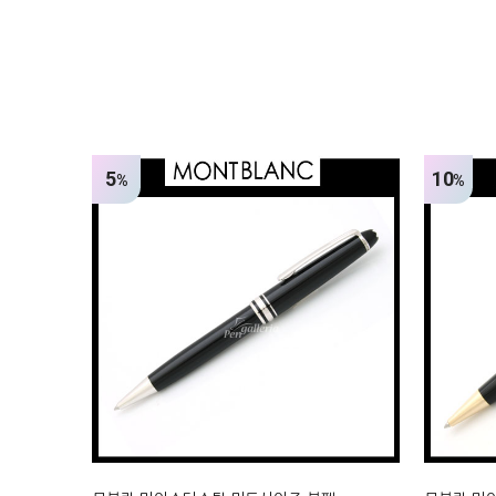
5
10
%
%