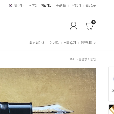
한국어
로그인
회원가입
주문배송
고객센터
관심상품
0
멤버십안내
이벤트
상품후기
커뮤니티
HOME
>
몽블랑
>
볼펜