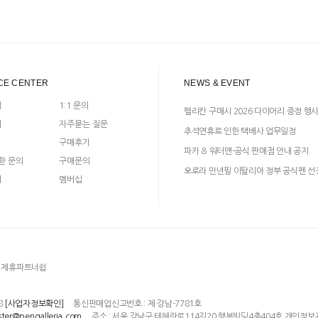
CE CENTER
NEWS & EVENT
입
1:1 문의
펠리칸 구매시 2026 다이어리 증정 행
지
자주묻는 질문
추석연휴로 인한 택배사 업무일정
구매후기
파카 & 워터맨-공식 판매점 안내 공지
환 문의
구매문의
오로라 만년필 이탈리아 정부 공식펜 선
매
멤버십
제휴파트너쉽
8
통신판매업신고번호 : 제 강남-7781호
[사업자정보확인]
주소 : 서울 강남구 테헤란로114길20 행복빌딩4층404호 개인정보
ter@pengalleria.com