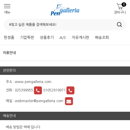
0
메뉴
장바구니
한정품
기업특판
상품후기
A/S
자유게시판
배송조회
이용안내
관련문의
주소 : www.pengalleria.com
전화 :
025399955
01052919971
메일 :
webmaster@pengalleria.com
배송안내
배송 방법은 택배 입니다.