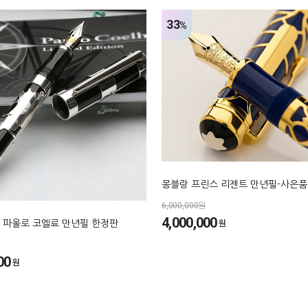
33
%
몽블랑 프린스 리젠트 만년필-사은품
6,000,000원
4,000,000
원
 파울로 코엘료 만년필 한정판
00
원