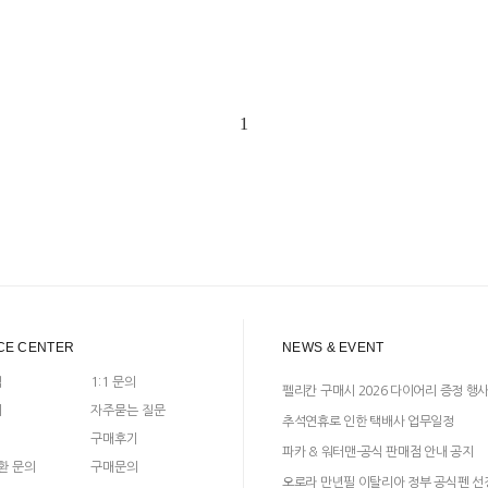
1
CE CENTER
NEWS & EVENT
입
1:1 문의
펠리칸 구매시 2026 다이어리 증정 행
지
자주묻는 질문
추석연휴로 인한 택배사 업무일정
구매후기
파카 & 워터맨-공식 판매점 안내 공지
환 문의
구매문의
오로라 만년필 이탈리아 정부 공식펜 선