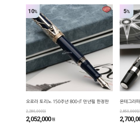
10
5
%
%
오로라 토리노 150주년 800-IT 만년필 한정판
몬테그라파
2,280,000원
2,850,000원
2,052,000
2,700,0
원