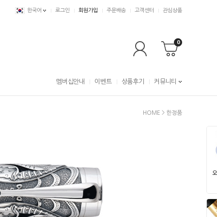
한국어
로그인
회원가입
주문배송
고객센터
관심상품
0
멤버십안내
이벤트
상품후기
커뮤니티
HOME
>
한정품