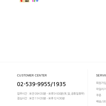
CUSTOMER CENTER
SERVI
02-539-9955/1935
회원가
마일리
업무시간 : 오전 09시30분 - 오후5시00분(토,일,공휴일휴무)
쿠폰
점심시간 : 오전 11시30분 - 오후12시30분
배송/교