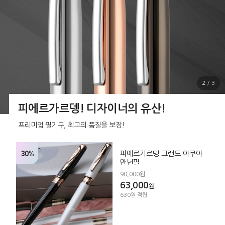
2
/
3
피에르가르뎅! 디자이너의 유산!
프리미엄 필기구, 최고의 품질을 보장!
30%
피에르가르뎅 그랜드 아쿠아
만년필
90,000원
63,000
원
630원 적립