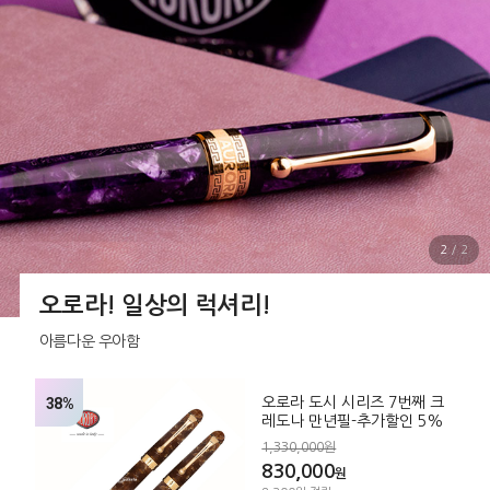
2
/
2
오로라! 일상의 럭셔리!
아름다운 우아함
38%
오로라 도시 시리즈 7번째 크
레도나 만년필-추가할인 5%
1,330,000원
830,000
원