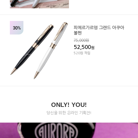
30%
피에르가르뎅 그랜드 아쿠아
볼펜
75,000원
52,500
원
520원 적립
ONLY! YOU!
당신을 위한 온라인 기획전!