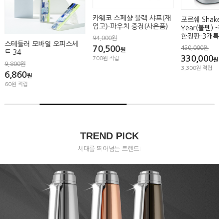
카웨코 스페샬 블랙 샤프(재
포르쉐 Shake
입고)-파우치 증정(사은품)
Year(볼펜) 
한정판-3개
94,000원
스테들러 모바일 오피스세
70,500
450,000원
원
트 34
330,000
700원 적립
원
9,800원
3,300원 적립
6,860
원
60원 적립
TREND PICK
세대를 뛰어넘는 트렌드!