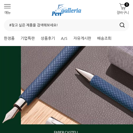
0
메뉴
장바구니
한정품
기업특판
상품후기
A/S
자유게시판
배송조회