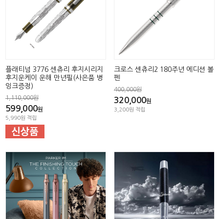
플래티넘 3776 센츄리 후지시리지
크로스 센츄리2 180주년 에디션 볼
후지운케이 운해 만년필(사은품 병
펜
잉크증정)
400,000원
1,110,000원
320,000
원
599,000
원
3,200원 적립
5,990원 적립