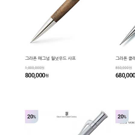
그라폰 매그넘 월넛우드 샤프
그라폰 클래
1,000,000원
850,000원
800,000
680,00
원
20
20
%
%