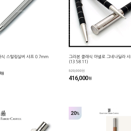
식 스털링실버 샤프 0.7mm
그라본 클래식 아넬로 그네나딜라 샤
(13.58.11)
520,000원
0
원
416,000
원
20
%