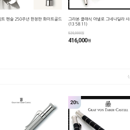
트 펜슬 250주년 한정판 화이트골드
그라본 클래식 아넬로 그네나딜라 샤
(13.58.11)
520,000원
416,000
원
20
%