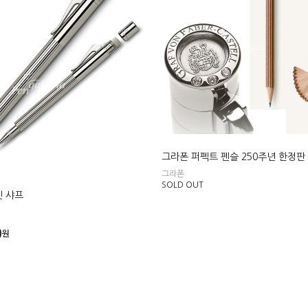
그라폰 퍼펙트 펜슬 250주년 한정
그라폰
SOLD OUT
켓 샤프
0
원