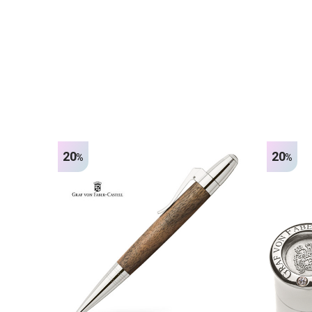
20
20
%
%