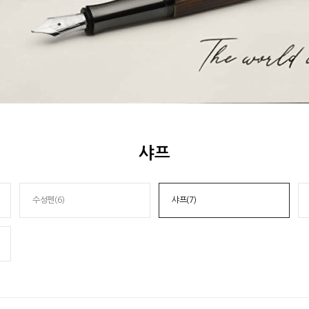
샤프
수성펜(6)
샤프(7)