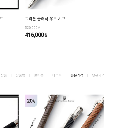
프
그라폰 클래식 우드 샤프
520,000원
416,000
원
신상품
상품명
클릭순
베스트
높은가격
낮은가격
20
%