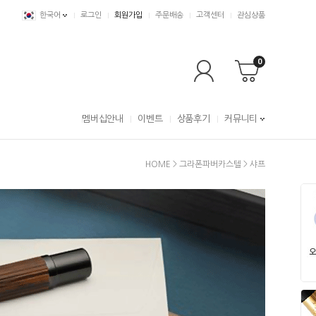
한국어
로그인
회원가입
주문배송
고객센터
관심상품
0
멤버십안내
이벤트
상품후기
커뮤니티
HOME
>
그라폰파버카스텔
>
샤프