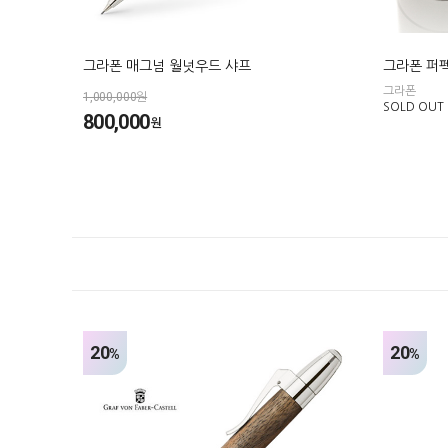
그라폰 매그넘 월넛우드 샤프
그라폰 퍼펙
그라폰
1,000,000원
SOLD OUT
800,000
원
20
20
%
%