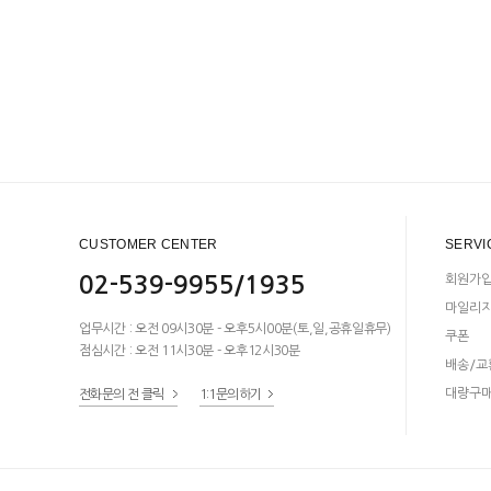
CUSTOMER CENTER
SERVI
02-539-9955/1935
회원가
마일리
업무시간 : 오전 09시30분 - 오후5시00분(토,일,공휴일휴무)
쿠폰
점심시간 : 오전 11시30분 - 오후12시30분
배송/교
대량구
전화문의 전 클릭
1:1문의하기