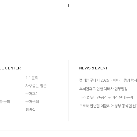
1
CE CENTER
NEWS & EVENT
입
1:1 문의
펠리칸 구매시 2026 다이어리 증정 행
지
자주묻는 질문
추석연휴로 인한 택배사 업무일정
구매후기
파카 & 워터맨-공식 판매점 안내 공지
환 문의
구매문의
오로라 만년필 이탈리아 정부 공식펜 선
매
멤버십