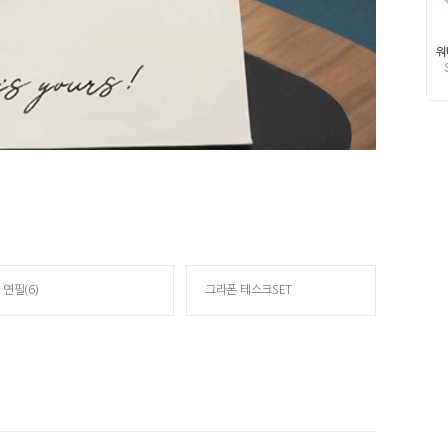
연필(6)
그라폰 테스크SET