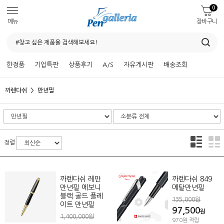
0
메뉴
장바구니
한정품
기업특판
상품후기
A/S
자유게시판
배송조회
까렌다쉬
만년필
정렬
까렌다쉬 레만
까렌다쉬 849
만년필 에보니
메탈만년필
블랙 골드 플레
135,000원
이트 만년필
97,500
원
1,400,000원
970원 적립