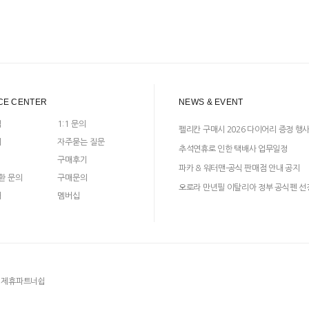
CE CENTER
NEWS & EVENT
입
1:1 문의
펠리칸 구매시 2026 다이어리 증정 행
지
자주묻는 질문
추석연휴로 인한 택배사 업무일정
구매후기
파카 & 워터맨-공식 판매점 안내 공지
환 문의
구매문의
오로라 만년필 이탈리아 정부 공식펜 선
매
멤버십
제휴파트너쉽