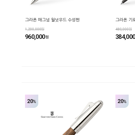
그라폰 매그넘 월넛우드 수성펜
그라폰 기
1,200,000원
480,000원
960,000
384,00
원
20
20
%
%