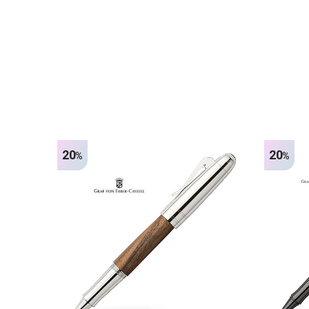
20
20
%
%