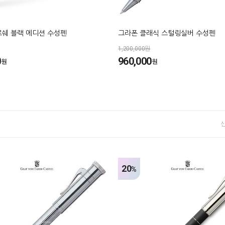
로쉐 블랙 에디션 수성펜
그라폰 클래식 스털링실버 수성펜
1,200,000원
0
960,000
원
원
20
%