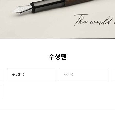
수성펜
수성펜(6)
샤프(7)