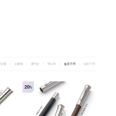
신상품
상품명
클릭순
베스트
높은가격
낮은가격
20
%