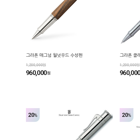
그라폰 매그넘 월넛우드 수성펜
그라폰 클
1,200,000원
1,200,000원
960,000
960,00
원
20
20
%
%