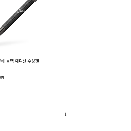
로쉐 블랙 에디션 수성펜
0
원
1