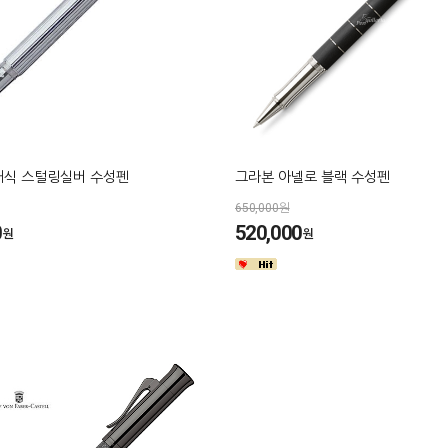
래식 스털링실버 수성펜
그라본 아넬로 블랙 수성펜
650,000원
0
520,000
원
원