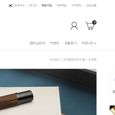
한국어
로그인
회원가입
주문배송
고객센터
관심상품
0
멤버십안내
이벤트
상품후기
커뮤니티
HOME
>
그라폰파버카스텔
>
수성펜