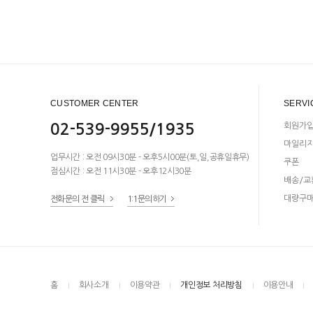
CUSTOMER CENTER
SERVI
02-539-9955/1935
회원가
마일리
업무시간 : 오전 09시30분 - 오후5시00분(토,일,공휴일휴무)
쿠폰
점심시간 : 오전 11시30분 - 오후12시30분
배송/교
대량구
전화문의 전 클릭
1:1문의하기
홈
회사소개
이용약관
개인정보 처리방침
이용안내