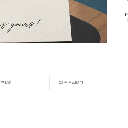
연필(6)
그라폰 테스크SET