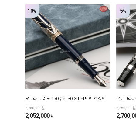
10
5
%
%
오로라 토리노 150주년 800-IT 만년필 한정판
몬테그라파
2,280,000원
2,850,000원
2,052,000
2,700,0
원