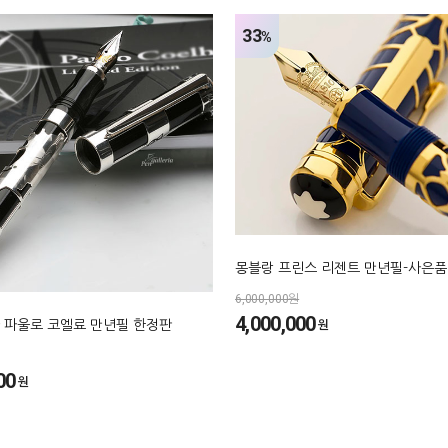
33
%
몽블랑 프린스 리젠트 만년필-사은품
6,000,000원
4,000,000
원
 파울로 코엘료 만년필 한정판
00
원