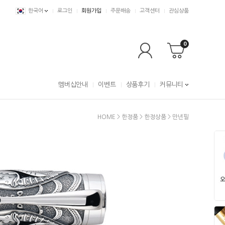
한국어
로그인
회원가입
주문배송
고객센터
관심상품
0
멤버십안내
이벤트
상품후기
커뮤니티
HOME
>
한정품
>
한정상품
>
만년필