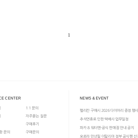
1
CE CENTER
NEWS & EVENT
입
1:1 문의
펠리칸 구매시 2026 다이어리 증정 행
지
자주묻는 질문
추석연휴로 인한 택배사 업무일정
구매후기
파카 & 워터맨-공식 판매점 안내 공지
환 문의
구매문의
오로라 만년필 이탈리아 정부 공식펜 선