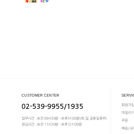
CUSTOMER CENTER
SERVI
02-539-9955/1935
회원가
마일리
업무시간 : 오전 09시30분 - 오후5시00분(토,일,공휴일휴무)
쿠폰
점심시간 : 오전 11시30분 - 오후12시30분
배송/교